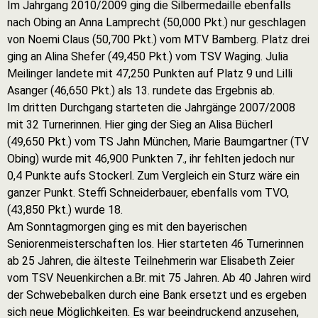
Im Jahrgang 2010/2009 ging die Silbermedaille ebenfalls
nach Obing an Anna Lamprecht (50,000 Pkt.) nur geschlagen
von Noemi Claus (50,700 Pkt.) vom MTV Bamberg. Platz drei
ging an Alina Shefer (49,450 Pkt.) vom TSV Waging. Julia
Meilinger landete mit 47,250 Punkten auf Platz 9 und Lilli
Asanger (46,650 Pkt.) als 13. rundete das Ergebnis ab.
Im dritten Durchgang starteten die Jahrgänge 2007/2008
mit 32 Turnerinnen. Hier ging der Sieg an Alisa Bücherl
(49,650 Pkt.) vom TS Jahn München, Marie Baumgartner (TV
Obing) wurde mit 46,900 Punkten 7., ihr fehlten jedoch nur
0,4 Punkte aufs Stockerl. Zum Vergleich ein Sturz wäre ein
ganzer Punkt. Steffi Schneiderbauer, ebenfalls vom TVO,
(43,850 Pkt.) wurde 18.
Am Sonntagmorgen ging es mit den bayerischen
Seniorenmeisterschaften los. Hier starteten 46 Turnerinnen
ab 25 Jahren, die älteste Teilnehmerin war Elisabeth Zeier
vom TSV Neuenkirchen a.Br. mit 75 Jahren. Ab 40 Jahren wird
der Schwebebalken durch eine Bank ersetzt und es ergeben
sich neue Möglichkeiten. Es war beeindruckend anzusehen,