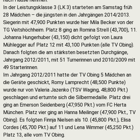
In der Leistungsklasse 3 (LK 3) starteten am Samstag früh
28 Mädchen – die jüngsten in den Jahrgängen 2014/2013.
Siegerin mit 47,900 Punkten wurde hier Mila Becker von der
TG Veitshöchheim. Platz 8 ging an Romina Strell (43,700), 11.
Johanna Hungerhuber (43,150) dicht gefolgt von Laura
Mühlegger auf Platz 12 mit 43,100 Punkten (alle TV Obing).
Danach folgten die am stärksten besetzten Durchgänge,
Jahrgang 2012/2011, mit 51 Turnerinnen und 2010/2009 mit
49 Starterinnen.
Im Jahrgang 2012/2011 hatte der TV Obing 5 Mädchen an
die Geräte geschickt, Romy Lamprecht (48,500 Punkte)
wurde nur von Valeria Jazenko (TSV Waging, 48,800 Pkt.)
geschlagen und erturnte sich die Silbermedaille. Platz drei
ging an Emerson Seidenberg (47,950 Pkt.) vom FC Herta
München. Platz vier ging an Hanna Meilinger (47,900 Pkt., TV
Obing). Es folgten Finnja Nielsen als 10. (45,800 Pkt.), Elisa
Cordes (45,700 Pkt.) auf 11 und Lena Wimmer (45,250 Pkt.)
Platz 13, alle vom TV Obing.