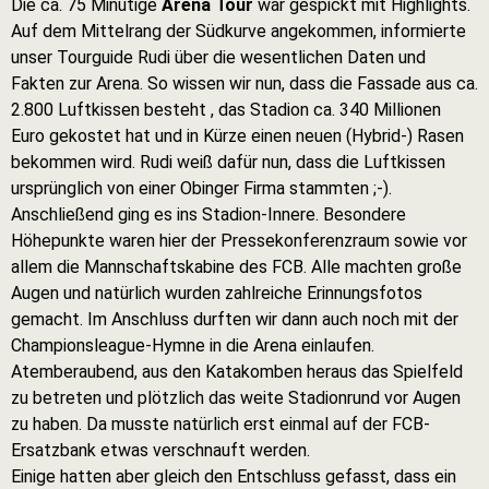
Die ca. 75 Minütige
Arena Tour
war gespickt mit Highlights.
Auf dem Mittelrang der Südkurve angekommen, informierte
unser Tourguide Rudi über die wesentlichen Daten und
Fakten zur Arena. So wissen wir nun, dass die Fassade aus ca.
2.800 Luftkissen besteht , das Stadion ca. 340 Millionen
Euro gekostet hat und in Kürze einen neuen (Hybrid-) Rasen
bekommen wird. Rudi weiß dafür nun, dass die Luftkissen
ursprünglich von einer Obinger Firma stammten ;-).
Anschließend ging es ins Stadion-Innere. Besondere
Höhepunkte waren hier der Pressekonferenzraum sowie vor
allem die Mannschaftskabine des FCB. Alle machten große
Augen und natürlich wurden zahlreiche Erinnungsfotos
gemacht. Im Anschluss durften wir dann auch noch mit der
Championsleague-Hymne in die Arena einlaufen.
Atemberaubend, aus den Katakomben heraus das Spielfeld
zu betreten und plötzlich das weite Stadionrund vor Augen
zu haben. Da musste natürlich erst einmal auf der FCB-
Ersatzbank etwas verschnauft werden.
Einige hatten aber gleich den Entschluss gefasst, dass ein