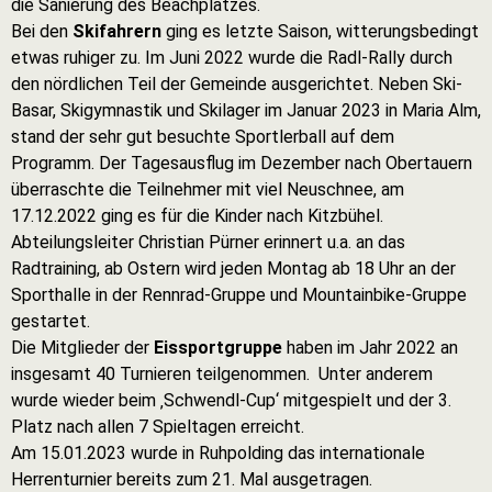
die Sanierung des Beachplatzes.
Bei den
Skifahrern
ging es letzte Saison, witterungsbedingt
etwas ruhiger zu. Im Juni 2022 wurde die Radl-Rally durch
den nördlichen Teil der Gemeinde ausgerichtet. Neben Ski-
Basar, Skigymnastik und Skilager im Januar 2023 in Maria Alm,
stand der sehr gut besuchte Sportlerball auf dem
Programm. Der Tagesausflug im Dezember nach Obertauern
überraschte die Teilnehmer mit viel Neuschnee, am
17.12.2022 ging es für die Kinder nach Kitzbühel.
Abteilungsleiter Christian Pürner erinnert u.a. an das
Radtraining, ab Ostern wird jeden Montag ab 18 Uhr an der
Sporthalle in der Rennrad-Gruppe und Mountainbike-Gruppe
gestartet.
Die Mitglieder der
Eissportgruppe
haben im Jahr 2022 an
insgesamt 40 Turnieren teilgenommen. Unter anderem
wurde wieder beim ‚Schwendl-Cup‘ mitgespielt und der 3.
Platz nach allen 7 Spieltagen erreicht.
Am 15.01.2023 wurde in Ruhpolding das internationale
Herrenturnier bereits zum 21. Mal ausgetragen.