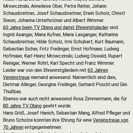
Mrowczinski, Anneliese Ober, Petra Reiter, Johann
Schausbreitner, Josef Schausbreitner, Erwin Scholz, Christl
Siwon, Johanna Unterholzner und Albert Wimmer.
60 Jahre beim TV Obing und damit Ehrenmitglieder
sind:
Ingrid Asanger, Maria Kufner, Maria Laxganger, Katharina
Schausbreitner, Hilde Scholz, Irmi Schubert, Kurt Baumann,
Sebastian Eicher, Fritz Freilinger, Ernst Hofmaier, Ludwig
Hofmaier, Karl-Heinz Mrowczinski, Ludwig Oswald, Rupert
Reiniger, Werner Röhrl, Karl Specht und Franz Wimmer.
Leider war von den Ehrenmitgliedern mit
65 Jahren
Vereinstreue
niemand anwesend. Namentlich sind dies,
Dietmar Allinger, Georgine Freilinger, Gerhard Pöschl und Gini
Thußbas.
Ebenso war auch nicht anwesend Rosa Zimmermann, die für
80 Jahre TV Obing
geehrt wurde.
Hans Größ, Josef Hanich, Sebastian Mang, Alfred Pfleger und
Bruno Scholze konnten ihre Ehrung für eine
Vereinstreue von
70 Jahren
entgegennehmen.